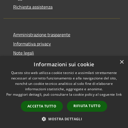
Richiesta assistenza
Amministrazione trasparente
Informativa privacy
Note legali
×
Dichiarazione di accessibilità
Informazioni sui cookie
Questo sito web utilizza cookie tecnici e assimilati strettamente
necessari al corretto funzionamento e alla navigazione del sito,
nonché un cookie tecnico analitico al solo fine di elaborare
informazioni statistiche, aggregate e anonime.
RSS
Copyright © 2026 • Comune di
Per maggiori dettagli, può consultare la cookie policy al seguente
link
Accessibilità
Longare • Powered by
Privacy
Municipium
Accesso
•
RIFIUTA TUTTO
ACCETTA TUTTO
Cookie
redazione
Mappa del sito
MOSTRA DETTAGLI