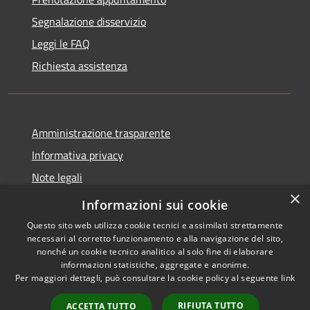
Segnalazione disservizio
Leggi le FAQ
Richiesta assistenza
Amministrazione trasparente
Informativa privacy
Note legali
×
Dichiarazione di accessibilità
Informazioni sui cookie
Questo sito web utilizza cookie tecnici e assimilati strettamente
necessari al corretto funzionamento e alla navigazione del sito,
nonché un cookie tecnico analitico al solo fine di elaborare
informazioni statistiche, aggregate e anonime.
RSS
Copyright © 2026 • Comune di
Per maggiori dettagli, può consultare la cookie policy al seguente
link
Accessibilità
Longare • Powered by
Privacy
Municipium
Accesso
•
RIFIUTA TUTTO
ACCETTA TUTTO