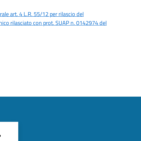
ale art. 4 L.R. 55/12 per rilascio del
nico rilasciato con prot. SUAP n. 0142974 del
?