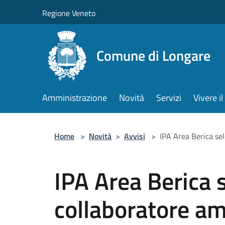
Salta al contenuto principale
Regione Veneto
Comune di Longare
Amministrazione
Novità
Servizi
Vivere 
Home
>
Novità
>
Avvisi
>
IPA Area Berica se
IPA Area Berica 
collaboratore am