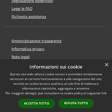
Segnalazione disservizio
Leggi le FAQ
Richiesta assistenza
Amministrazione trasparente
Informativa privacy
Note legali
×
Dichiarazione di accessibilità
Informazioni sui cookie
Questo sito web utilizza cookie tecnici e assimilati strettamente
necessari al corretto funzionamento e alla navigazione del sito,
nonché un cookie tecnico analitico al solo fine di elaborare
informazioni statistiche, aggregate e anonime.
RSS
Copyright © 2026 • Comune di
Per maggiori dettagli, può consultare la cookie policy al seguente
link
Accessibilità
Longare • Powered by
Privacy
Municipium
Accesso
•
RIFIUTA TUTTO
ACCETTA TUTTO
Cookie
redazione