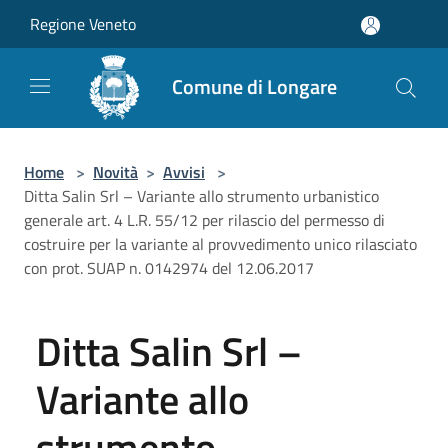
Salta al contenuto principale
Regione Veneto
Comune di Longare
Home
>
Novità
>
Avvisi
>
Ditta Salin Srl – Variante allo strumento urbanistico
generale art. 4 L.R. 55/12 per rilascio del permesso di
costruire per la variante al provvedimento unico rilasciato
con prot. SUAP n. 0142974 del 12.06.2017
Ditta Salin Srl –
Variante allo
strumento