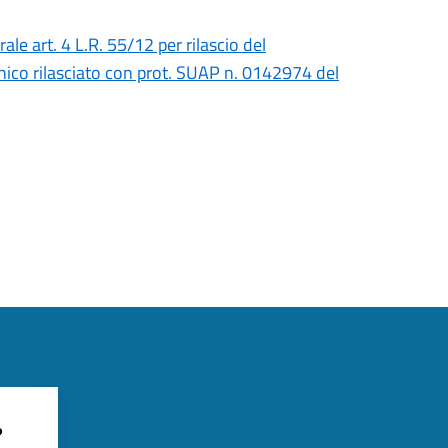
ale art. 4 L.R. 55/12 per rilascio del
nico rilasciato con prot. SUAP n. 0142974 del
?