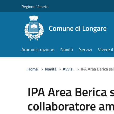
Salta al contenuto principale
Regione Veneto
Comune di Longare
Amministrazione
Novità
Servizi
Vivere 
Home
>
Novità
>
Avvisi
>
IPA Area Berica se
IPA Area Berica 
collaboratore am