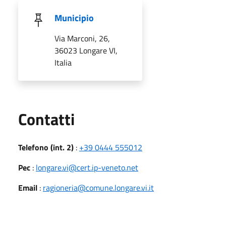
Municipio
Via Marconi, 26,
36023 Longare VI,
Italia
Utili
Contatti
Telefono (int. 2)
:
+39 0444 555012
Pec
:
longare.vi@cert.ip-veneto.net
Email
:
ragioneria@comune.longare.vi.it