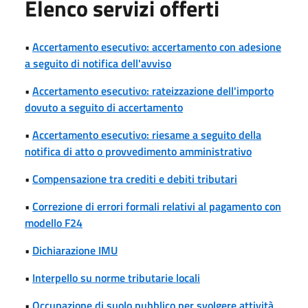
Elenco servizi offerti
•
Accertamento esecutivo: accertamento con adesione
a seguito di notifica dell'avviso
•
Accertamento esecutivo: rateizzazione dell'importo
dovuto a seguito di accertamento
•
Accertamento esecutivo: riesame a seguito della
notifica di atto o provvedimento amministrativo
•
Compensazione tra crediti e debiti tributari
•
Correzione di errori formali relativi al pagamento con
modello F24
•
Dichiarazione IMU
•
Interpello su norme tributarie locali
•
Occupazione di suolo pubblico per svolgere attività