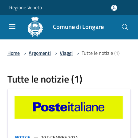
Salta al contenuto principale
Regione Veneto
Comune di Longare
Home
>
Argomenti
>
Viaggi
>
Tutte le notizie (1)
Tutte le notizie (1)
NOTIZIE
10 DICEMBRE 2024