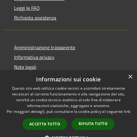
Leggi le FAQ
Richiesta assistenza
Amministrazione trasparente
Informativa privacy
Note legali
×
Dichiarazione di accessibilità
Informazioni sui cookie
Questo sito web utilizza cookie tecnici e assimilati strettamente
necessari al corretto funzionamento e alla navigazione del sito,
nonché un cookie tecnico analitico al solo fine di elaborare
informazioni statistiche, aggregate e anonime.
RSS
Copyright © 2026 • Comune di
Per maggiori dettagli, può consultare la cookie policy al seguente
link
Accessibilità
Longare • Powered by
Privacy
Municipium
Accesso
•
RIFIUTA TUTTO
ACCETTA TUTTO
Cookie
redazione
Mappa del sito