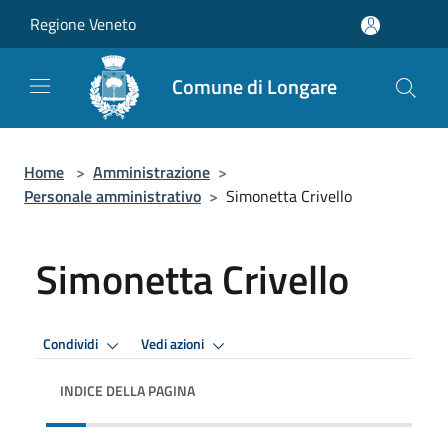
Salta al contenuto principale
Regione Veneto
Comune di Longare
Home
>
Amministrazione
>
Personale amministrativo
>
Simonetta Crivello
Simonetta Crivello
Condividi
Vedi azioni
INDICE DELLA PAGINA