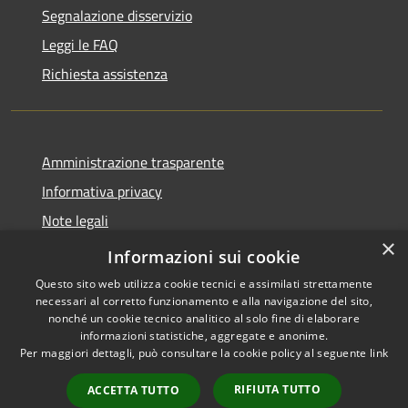
Segnalazione disservizio
Leggi le FAQ
Richiesta assistenza
Amministrazione trasparente
Informativa privacy
Note legali
×
Dichiarazione di accessibilità
Informazioni sui cookie
Questo sito web utilizza cookie tecnici e assimilati strettamente
necessari al corretto funzionamento e alla navigazione del sito,
nonché un cookie tecnico analitico al solo fine di elaborare
informazioni statistiche, aggregate e anonime.
RSS
Copyright © 2026 • Comune di
Per maggiori dettagli, può consultare la cookie policy al seguente
link
Accessibilità
Longare • Powered by
Privacy
Municipium
Accesso
•
RIFIUTA TUTTO
ACCETTA TUTTO
Cookie
redazione