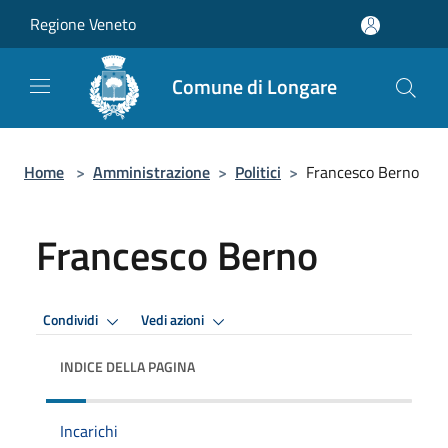
Salta al contenuto principale
Regione Veneto
Comune di Longare
Home
>
Amministrazione
>
Politici
>
Francesco Berno
Francesco Berno
Condividi
Vedi azioni
INDICE DELLA PAGINA
Incarichi