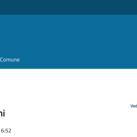
il Comune
Ved
ni
16:52