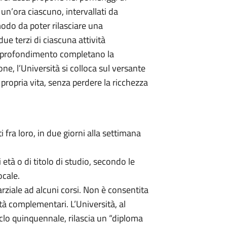
 un’ora ciascuno, intervallati da
modo da poter rilasciare una
ue terzi di ciascuna attività
 approfondimento completano la
ne, l’Università si colloca sul versante
 propria vita, senza perdere la ricchezza
ti fra loro, in due giorni alla settimana
i età o di titolo di studio, secondo le
ocale.
arziale ad alcuni corsi. Non è consentita
ità complementari. L’Università, al
iclo quinquennale, rilascia un “diploma