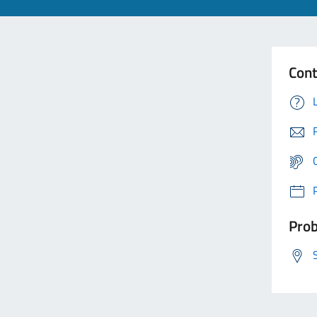
Cont
Prob