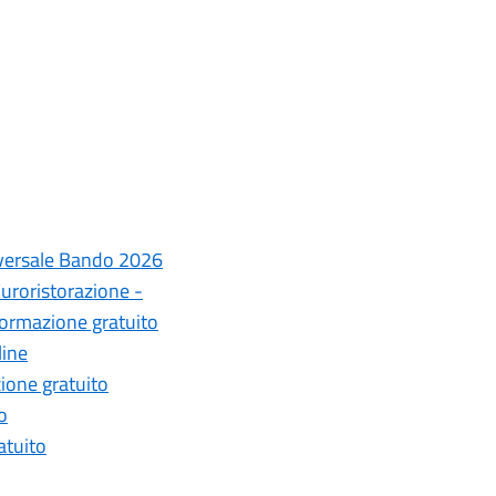
niversale Bando 2026
uroristorazione -
 formazione gratuito
line
one gratuito
o
atuito