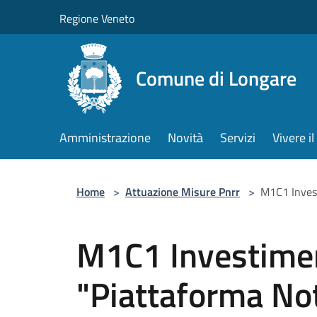
Salta al contenuto principale
Regione Veneto
Comune di Longare
Amministrazione
Novità
Servizi
Vivere 
Home
>
Attuazione Misure Pnrr
>
M1C1 Invest
M1C1 Investimen
"Piattaforma Noti