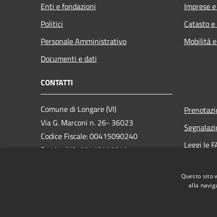
Enti e fondazioni
Imprese 
Politici
Catasto e
Personale Amministrativo
Mobilità e
Documenti e dati
CONTATTI
Comune di Longare (VI)
Prenotaz
Via G. Marconi n. 26- 36023
Segnalazi
Codice Fiscale: 00415090240
Leggi le 
Partita IVA: 00415090240
Richiesta
PEC:
longare.vi@cert.ip-veneto.net
Questo sito 
Centralino Unico: +36 0444 555012
alla navig