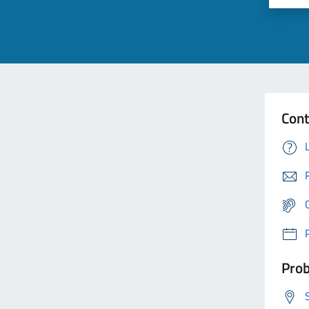
Cont
Prob