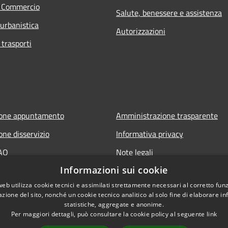
e Commercio
Salute, benessere e assistenza
 urbanistica
Autorizzazioni
 trasporti
ione appuntamento
Amministrazione trasparente
one disservizio
Informativa privacy
FAQ
Note legali
Informazioni sui cookie
 assistenza
Dichiarazione di accessibilità
web utilizza cookie tecnici e assimilati strettamente necessari al corretto fu
azione del sito, nonché un cookie tecnico analitico al solo fine di elaborare i
statistiche, aggregate e anonime.
Per maggiori dettagli, può consultare la cookie policy al seguente
link